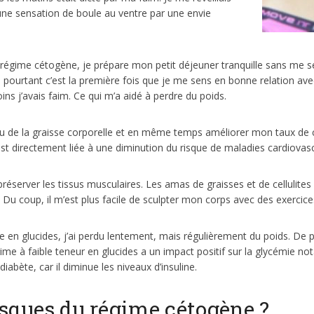
 une sensation de boule au ventre par une envie
régime cétogène, je prépare mon petit déjeuner tranquille sans me sen
re, pourtant c’est la première fois que je me sens en bonne relation avec
ins j’avais faim. Ce qui m’a aidé à perdre du poids.
du de la graisse corporelle et en même temps améliorer mon taux de c
i est directement liée à une diminution du risque de maladies cardiovasc
préserver les tissus musculaires. Les amas de graisses et de cellulit
 Du coup, il m’est plus facile de sculpter mon corps avec des exercice
ble en glucides, j’ai perdu lentement, mais régulièrement du poids. De 
égime à faible teneur en glucides a un impact positif sur la glycémie 
abète, car il diminue les niveaux d’insuline.
risques du régime cétogène ?