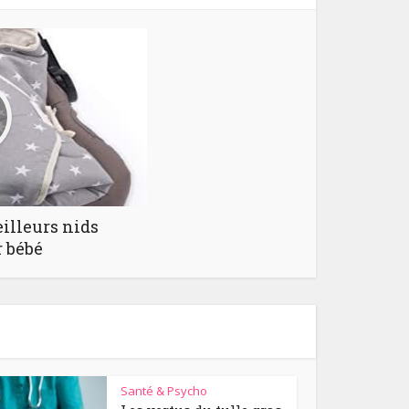
illeurs nids
r bébé
Santé & Psycho