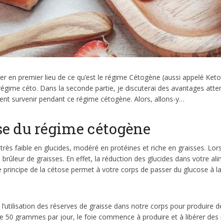
ler en premier lieu de ce qu’est le régime Cétogène (aussi appelé Keto)
gime céto. Dans la seconde partie, je discuterai des avantages atte
vent survenir pendant ce régime cétogène. Alors, allons-y…
se du régime cétogène
rès faible en glucides, modéré en protéines et riche en graisses. L
 brûleur de graisses. En effet, la réduction des glucides dans votre a
 principe de la cétose permet à votre corps de passer du glucose à l
l’utilisation des réserves de graisse dans notre corps pour produire d
de 50 grammes par jour, le foie commence à produire et à libérer de