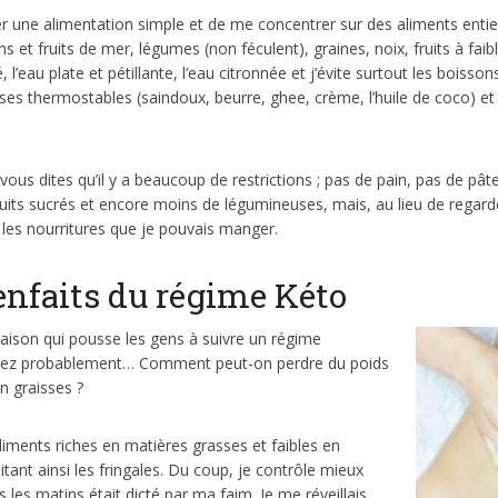
der une alimentation simple et de me concentrer sur des aliments entiers
s et fruits de mer, légumes (non féculent), graines, noix, fruits à fai
fé, l’eau plate et pétillante, l’eau citronnée et j’évite surtout les boiss
sses thermostables (saindoux, beurre, ghee, crème, l’huile de coco) et d
vous dites qu’il y a beaucoup de restrictions ; pas de pain, pas de pâte
its sucrés et encore moins de légumineuses, mais, au lieu de regarde
 les nourritures que je pouvais manger.
enfaits du régime Kéto
 raison qui pousse les gens à suivre un régime
nsez probablement… Comment peut-on perdre du poids
n graisses ?
iments riches en matières grasses et faibles en
imitant ainsi les fringales. Du coup, je contrôle mieux
 les matins était dicté par ma faim. Je me réveillais