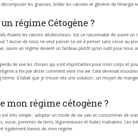
 décomposer les graisses, brûler les calories et générer de l’énergie e
 un régime Cétogène ?
s étaient les raisons déclencheurs. Est-ce raisonnable de suivre un 
out ? Aucun de nous ne veut passer sa vie à penser sans cesse au pro
rme, suivre un régime devient un fardeau plutôt qu’un outil pour nous a
ai perdu de vue les choses qui sont importantes pour mon corps et po
égime a fini par dicter comment vivre ma vie. Cela devenait insoutena
 terme. Il fallait que je trouve vite une solution ; un moyen de manger 
.
le mon régime cétogène ?
st très simple ; adopter un mode de vie sain et consommer de vrais
les, sucre, pommes de terre, légumineuses et huiles malsaines. Les édul
sont également bannis de mon régime.