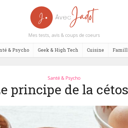
Mes tests, avis & coups de coeurs
nté & Psycho
Geek & High Tech
Cuisine
Famill
Santé & Psycho
e principe de la céto